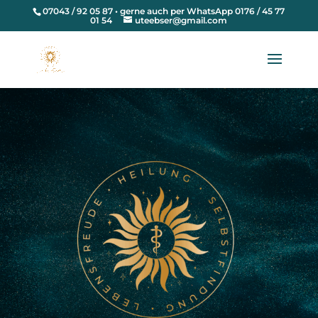
07043 / 92 05 87 • gerne auch per WhatsApp 0176 / 45 77
01 54
uteebser@gmail.com